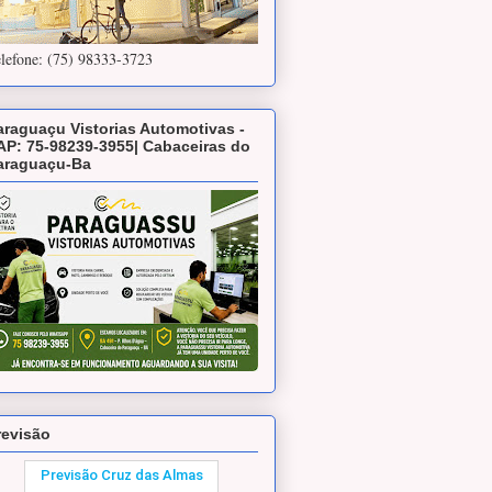
lefone: (75) 98333-3723
araguaçu Vistorias Automotivas -
AP: 75-98239-3955| Cabaceiras do
araguaçu-Ba
revisão