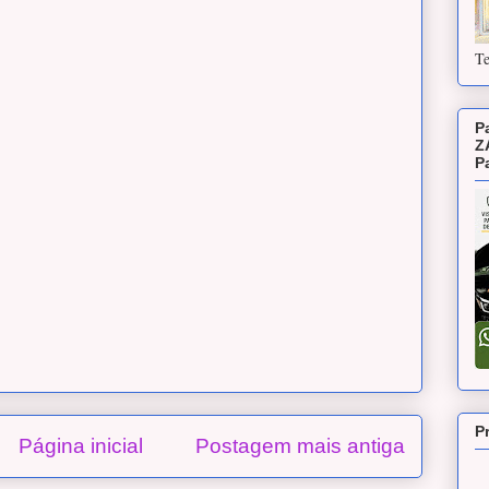
Te
P
Z
P
P
Página inicial
Postagem mais antiga