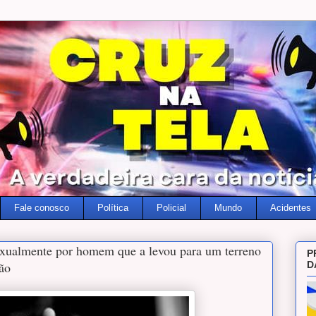
Fale conosco
Política
Policial
Mundo
Acidentes
exualmente por homem que a levou para um terreno
P
ão
D