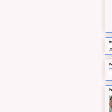
A
P
P