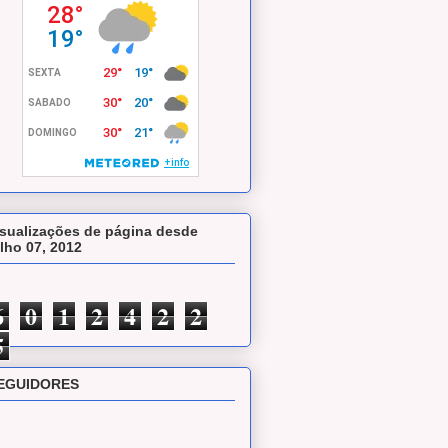
isualizações de página desde
ulho 07, 2012
6
0
1
2
4
2
2
5
EGUIDORES