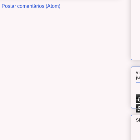
:
Postar comentários (Atom)
v
j
S