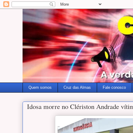
Quem somos
Cruz das Almas
Fale conosco
Idosa morre no Clériston Andrade víti