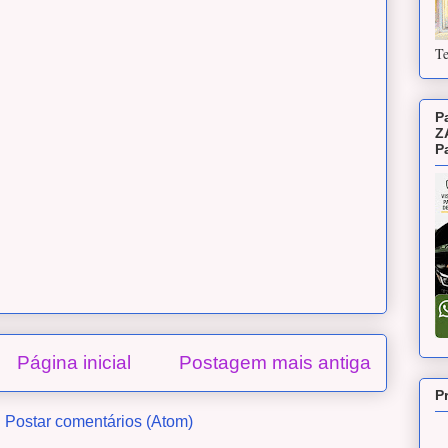
Te
P
Z
P
Página inicial
Postagem mais antiga
P
:
Postar comentários (Atom)