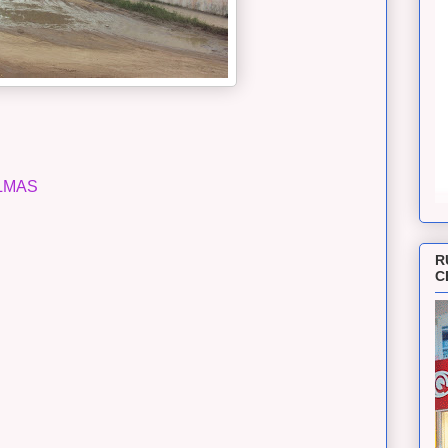
LMAS
R
C