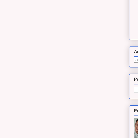
A
P
P