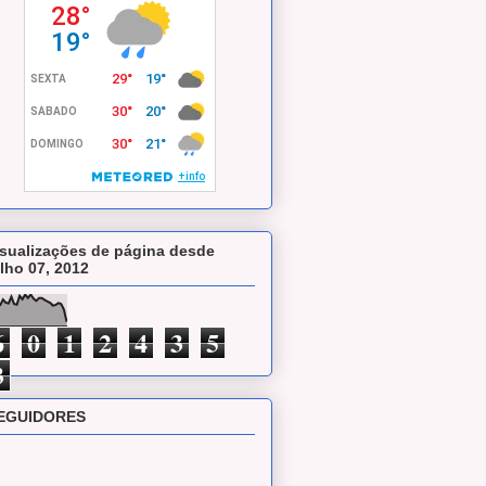
isualizações de página desde
ulho 07, 2012
6
0
1
2
4
3
5
3
EGUIDORES