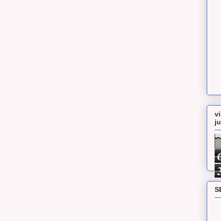
v
j
S