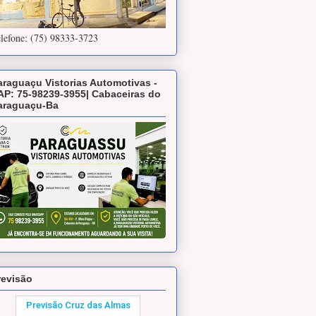
lefone: (75) 98333-3723
araguaçu Vistorias Automotivas -
AP: 75-98239-3955| Cabaceiras do
araguaçu-Ba
revisão