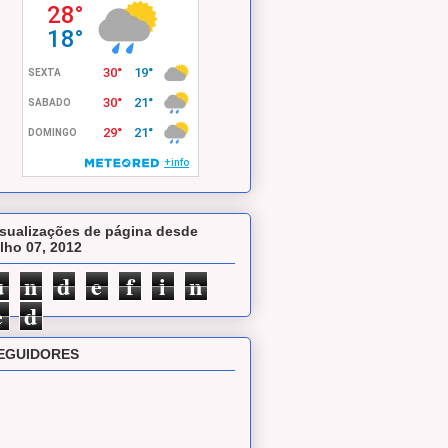
isualizações de página desde
ulho 07, 2012
u
n
d
e
f
i
n
e
d
EGUIDORES