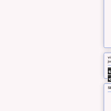
v
j
S