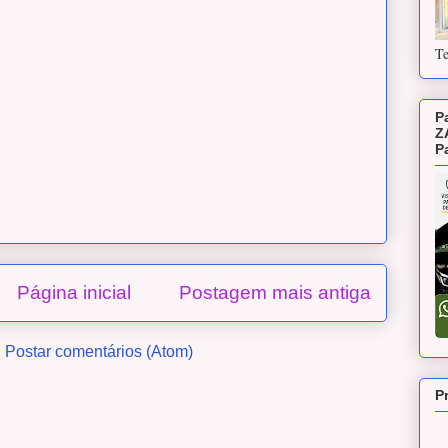
Te
P
Z
P
Página inicial
Postagem mais antiga
:
Postar comentários (Atom)
P