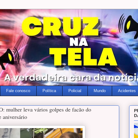
Fale conosco
Política
Policial
Mundo
Acidentes
ulher leva vários golpes de facão do
P
aniversário
D