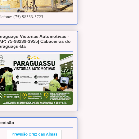
lefone: (75) 98333-3723
araguaçu Vistorias Automotivas -
AP: 75-98239-3955| Cabaceiras do
araguaçu-Ba
revisão