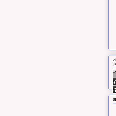
v
j
S