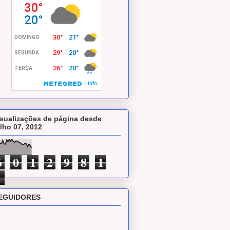
isualizações de página desde
ulho 07, 2012
6
0
1
2
9
8
1
1
EGUIDORES