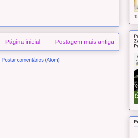
Te
P
Página inicial
Postagem mais antiga
Z
P
:
Postar comentários (Atom)
P