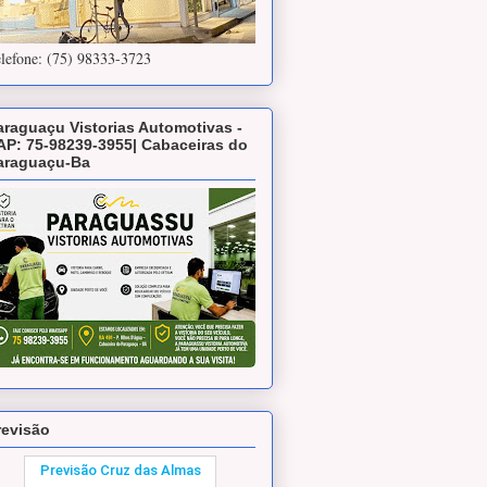
lefone: (75) 98333-3723
araguaçu Vistorias Automotivas -
AP: 75-98239-3955| Cabaceiras do
araguaçu-Ba
revisão