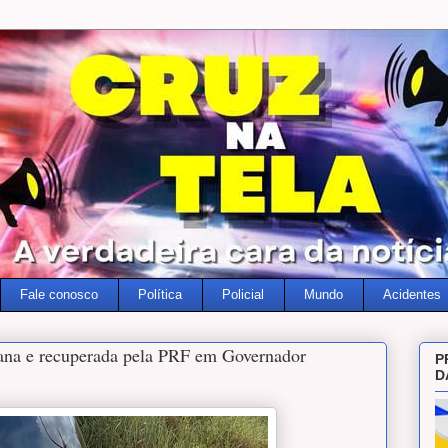
Fale conosco
Política
Policial
Mundo
Acidentes
ana e recuperada pela PRF em Governador
P
D