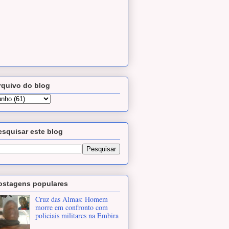
rquivo do blog
esquisar este blog
ostagens populares
Cruz das Almas: Homem
morre em confronto com
policiais militares na Embira