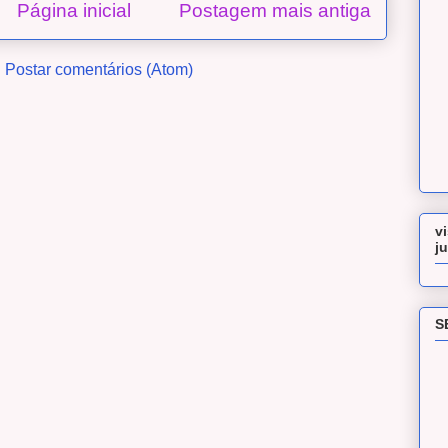
Página inicial
Postagem mais antiga
:
Postar comentários (Atom)
v
j
S