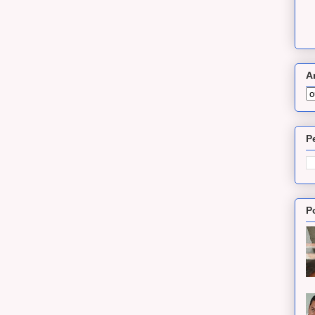
A
P
P