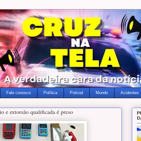
Fale conosco
Política
Policial
Mundo
Acidentes
io e extorsão qualificada é preso
P
D