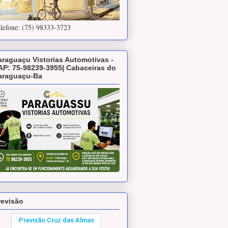
lefone: (75) 98333-3723
araguaçu Vistorias Automotivas -
AP: 75-98239-3955| Cabaceiras do
araguaçu-Ba
revisão