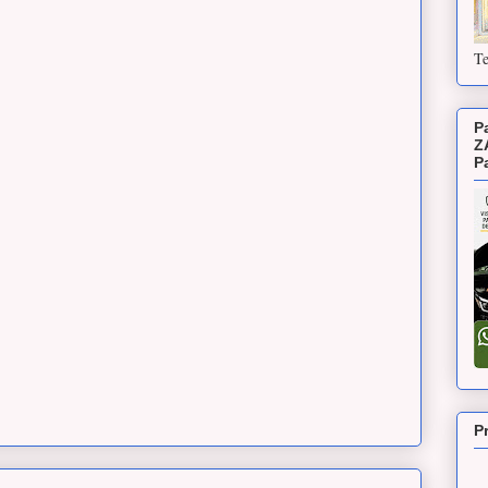
Te
P
Z
P
P