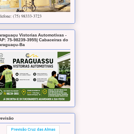
lefone: (75) 98333-3723
araguaçu Vistorias Automotivas -
AP: 75-98239-3955| Cabaceiras do
araguaçu-Ba
revisão