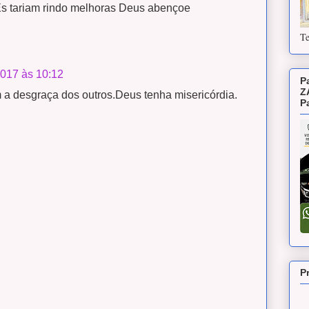
Ês tariam rindo melhoras Deus abençoe
Te
2017 às 10:12
P
Z
 a desgraça dos outros.Deus tenha misericórdia.
P
P