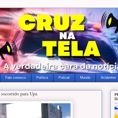
Fale conosco
Política
Policial
Mundo
Acidentes
 socorrido para Upa
P
D