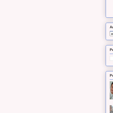
A
P
P