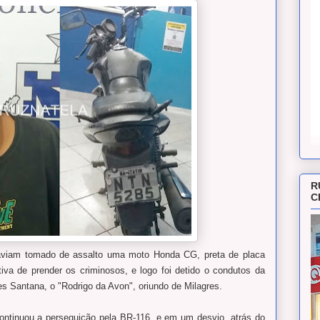
R
C
aviam tomado de assalto uma moto Honda CG, preta de placa
iva de prender os criminosos, e logo foi detido o condutos da
es Santana, o "Rodrigo da Avon", oriundo de Milagres.
ontinuou a perseguição pela BR-116
,
e em um desvio, atrás do