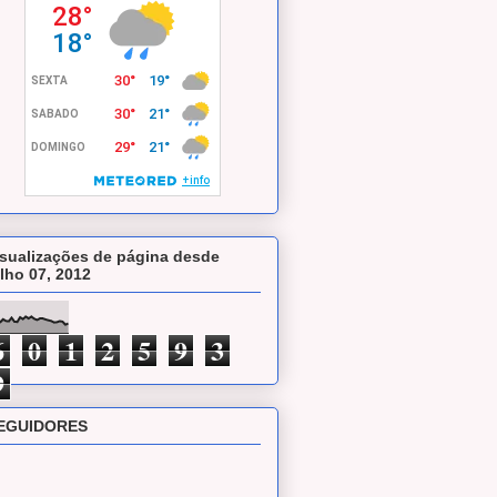
isualizações de página desde
ulho 07, 2012
6
0
1
2
5
9
3
9
EGUIDORES