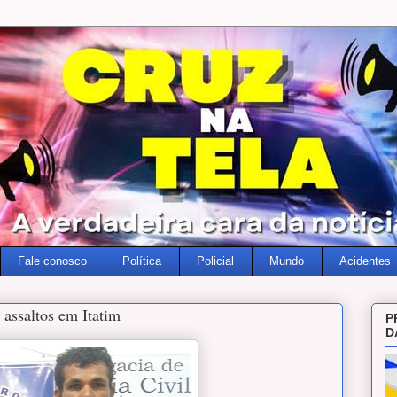
Fale conosco
Política
Policial
Mundo
Acidentes
 assaltos em Itatim
P
D