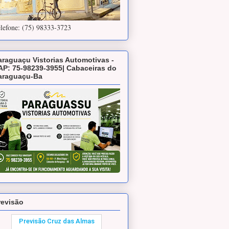
lefone: (75) 98333-3723
araguaçu Vistorias Automotivas -
AP: 75-98239-3955| Cabaceiras do
araguaçu-Ba
revisão