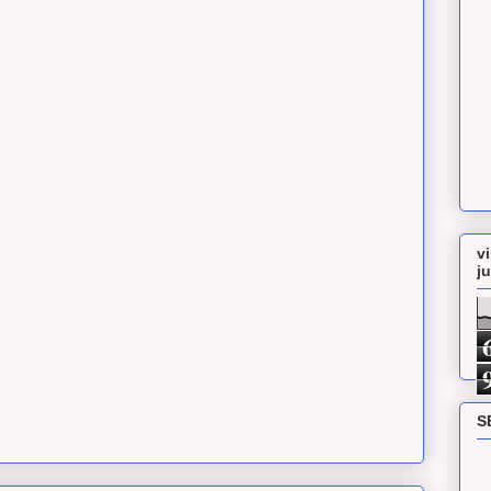
v
j
S