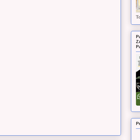
Te
P
Z
P
P