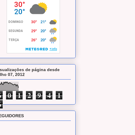
isualizações de página desde
ulho 07, 2012
6
0
1
2
9
4
1
6
EGUIDORES