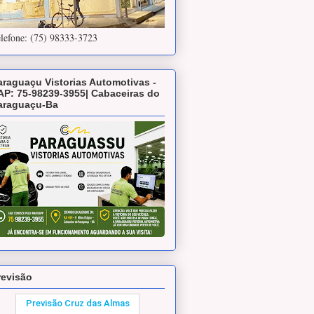
lefone: (75) 98333-3723
araguaçu Vistorias Automotivas -
AP: 75-98239-3955| Cabaceiras do
araguaçu-Ba
revisão