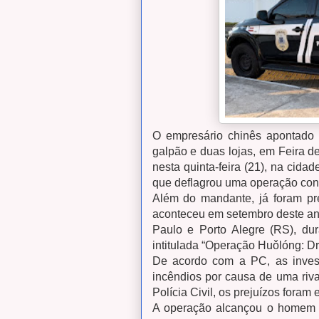
O empresário chinês apontado
galpão e duas lojas, em Feira d
nesta quinta-feira (21), na cidad
que deflagrou uma operação cont
Além do mandante, já foram pr
aconteceu em setembro deste ano.
Paulo e Porto Alegre (RS), d
intitulada “Operação Huǒlóng: D
De acordo com a PC, as invest
incêndios por causa de uma riv
Polícia Civil, os prejuízos fora
A operação alcançou o homem 