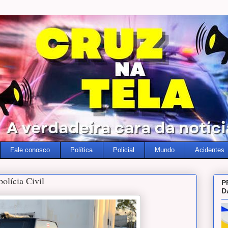
Fale conosco
Política
Policial
Mundo
Acidentes
olícia Civil
P
D