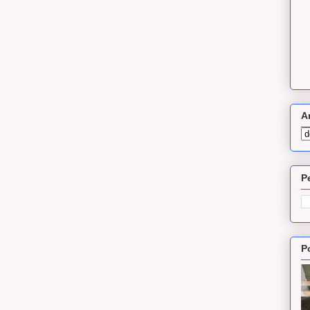
A
P
P