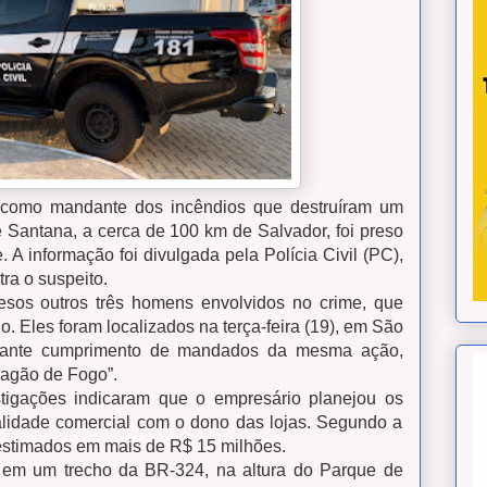
 como mandante dos incêndios que destruíram um
e Santana, a cerca de 100 km de Salvador, foi preso
e. A informação foi divulgada pela Polícia Civil (PC),
ra o suspeito.
esos outros três homens envolvidos no crime, que
 Eles foram localizados na terça-feira (19), em São
urante cumprimento de mandados da mesma ação,
ragão de Fogo”.
igações indicaram que o empresário planejou os
alidade comercial com o dono das lojas. Segundo a
m estimados em mais de R$ 15 milhões.
em um trecho da BR-324, na altura do Parque de