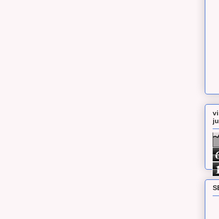
v
j
S