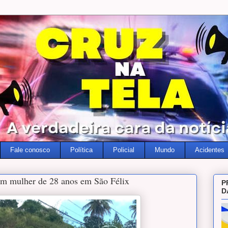
Fale conosco
Política
Policial
Mundo
Acidentes
am mulher de 28 anos em São Félix
P
D