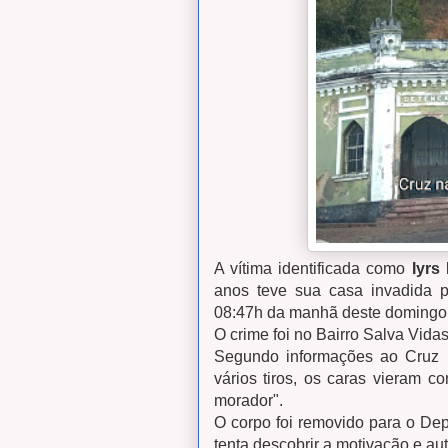
A vítima identificada como
Iyrs
anos teve sua casa invadida p
08:47h da manhã deste domingo 
O crime foi no Bairro Salva Vidas
Segundo informações ao Cruz n
vários tiros, os caras vieram c
morador".
O corpo foi removido para o Dep
tenta descobrir a motivação e au