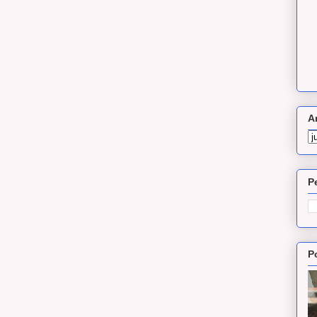
A
P
P