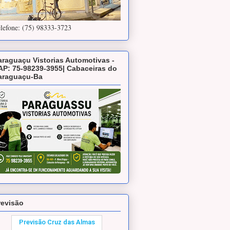
lefone: (75) 98333-3723
araguaçu Vistorias Automotivas -
AP: 75-98239-3955| Cabaceiras do
araguaçu-Ba
revisão