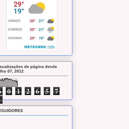
isualizações de página desde
ulho 07, 2012
6
0
1
2
6
5
7
1
EGUIDORES