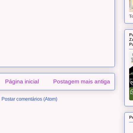
Te
P
Z
P
Página inicial
Postagem mais antiga
:
Postar comentários (Atom)
P