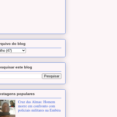
rquivo do blog
esquisar este blog
ostagens populares
Cruz das Almas: Homem
morre em confronto com
policiais militares na Embira