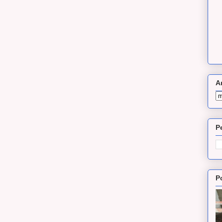
A
P
P