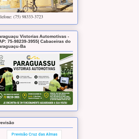
lefone: (75) 98333-3723
araguaçu Vistorias Automotivas -
AP: 75-98239-3955| Cabaceiras do
araguaçu-Ba
revisão