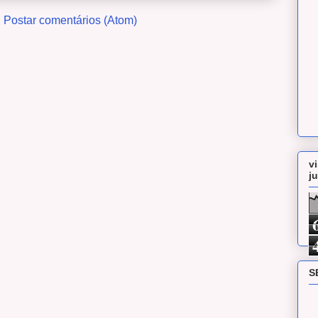
:
Postar comentários (Atom)
v
j
S