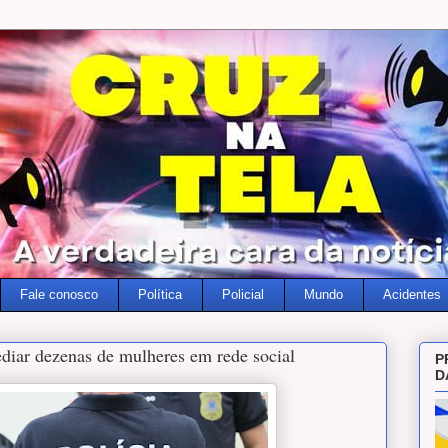
Fale conosco
Política
Policial
Mundo
Acidentes
diar dezenas de mulheres em rede social
P
D