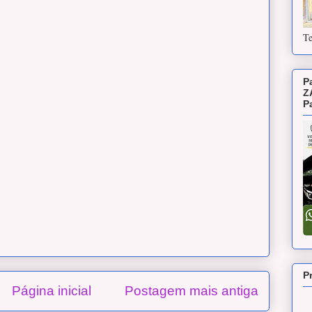
Te
P
Z
P
P
Página inicial
Postagem mais antiga