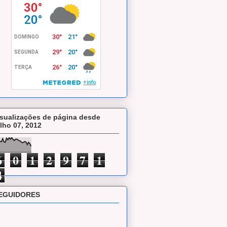
isualizações de página desde
ulho 07, 2012
6
0
1
2
9
7
1
4
EGUIDORES