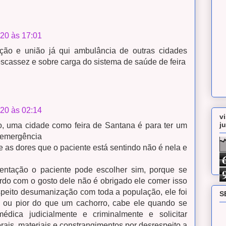
020 às 17:01
ação e união já qui ambulância de outras cidades
escassez e sobre carga do sistema de saúde de feira
020 às 02:14
v
j
, uma cidade como feira de Santana é para ter um
e emergência
e as dores que o paciente está sentindo não é nela e
entação o paciente pode escolher sim, porque se
rdo com o gosto dele não é obrigado ele comer isso
speito desumanização com toda a população, ele foi
S
l ou pior do que um cachorro, cabe ele quando se
édica judicialmente e criminalmente e solicitar
ais, materiais e constrangimentos por desrespeito a