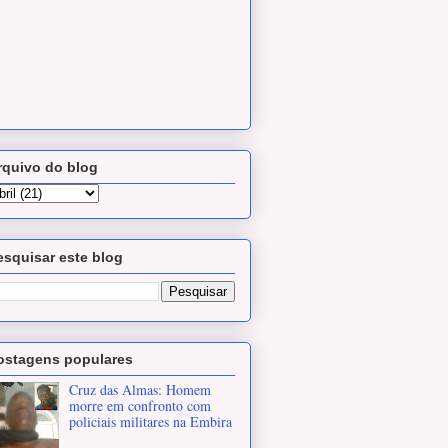
rquivo do blog
esquisar este blog
ostagens populares
Cruz das Almas: Homem
morre em confronto com
policiais militares na Embira