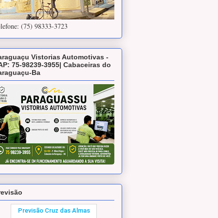
lefone: (75) 98333-3723
araguaçu Vistorias Automotivas -
AP: 75-98239-3955| Cabaceiras do
araguaçu-Ba
revisão