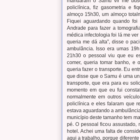
mandaram o Samu vir me busca
policlínica, fiz gasometria e f
almoço 15h30, um almoço total
Fiquei aguardando quando foi 
Andrade para fazer a tomografia
médica infectologia foi lá me v
queria me dá alta”, disse o pa
ambulância. Isso era umas 19h
21h30 o pessoal viu que eu es
comer, queria tomar banho, e 
queria fazer o transporte. Eu e
que disse que o Samu é uma un
transporte, que era para eu soli
momento em que eu fui constat
normalmente em outros veículo
policlínica e eles falaram que 
estava aguardando a ambulância 
município deste tamanho tem ma
pé. O pessoal ficou assustado, 
hotel. Achei uma falta de consid
aqui a trabalho, porque diferent