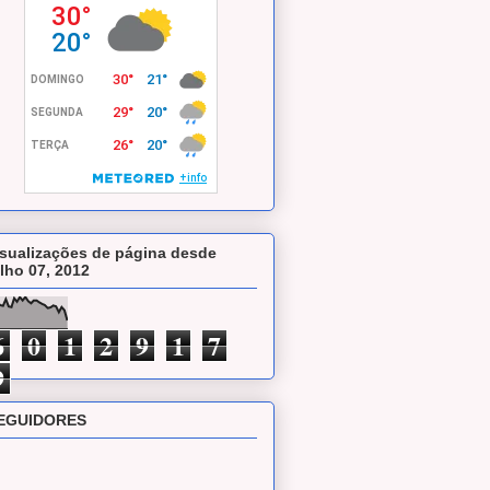
isualizações de página desde
ulho 07, 2012
6
0
1
2
9
1
7
9
EGUIDORES