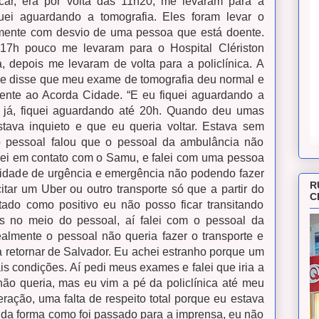
r, era por volta das 11h20, me levaram para a
iquei aguardando a tomografia. Eles foram levar o
mente com desvio de uma pessoa que está doente.
17h pouco me levaram para o Hospital Clériston
, depois me levaram de volta para a policlínica. A
er e disse que meu exame de tomografia deu normal e
ciente ao Acorda Cidade.
“E eu fiquei aguardando a
 já, fiquei aguardando até 20h. Quando deu umas
tava inquieto e que eu queria voltar. Estava sem
o pessoal falou que o pessoal da ambulância não
ntrei em contato com o Samu, e falei com uma pessoa
idade de urgência e emergência não podendo fazer
R
citar um Uber ou outro transporte só que a partir do
C
ado como positivo eu não posso ficar transitando
s no meio do pessoal, aí falei com o pessoal da
realmente o pessoal não queria fazer o transporte e
retornar de Salvador. Eu achei estranho porque um
is condições.
Aí pedi meus exames e falei que iria a
não queria, mas eu vim a pé da policlínica até meu
eração, uma falta de respeito total porque eu estava
e da forma como foi passado para a imprensa, eu não