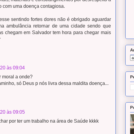
o com uma doença contagiosa.
sse sentindo fortes dores não é obrigado aguardar
ma ambulância retornar de uma cidade sendo que
s chegam em Salvador tem hora para chegar mais
r
A
020 às 09:04
r moral a onde?
P
inho, só Deus p nós livra dessa maldita doença...
P
020 às 09:05
har por ter um trabalho na área de Saúde kkkk