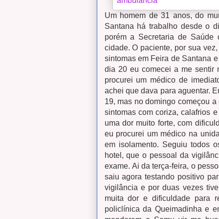
Um homem de 31 anos, do mun
Santana há trabalho desde o dia
porém a Secretaria de Saúde
cidade.
O paciente, por sua vez
sintomas em Feira de Santana e
dia 20 eu comecei a me sentir 
procurei um médico de imediato
achei que dava para aguentar. 
19, mas no domingo começou a 
sintomas com coriza, calafrios 
uma dor muito forte, com dificul
eu procurei um médico na unida
em isolamento. Seguiu todos o
hotel, que o pessoal da vigilânc
exame.
Ai da terça-feira, o pesso
saiu agora testando positivo pa
vigilância e por duas vezes tiv
muita dor e dificuldade para r
policlínica da Queimadinha e e