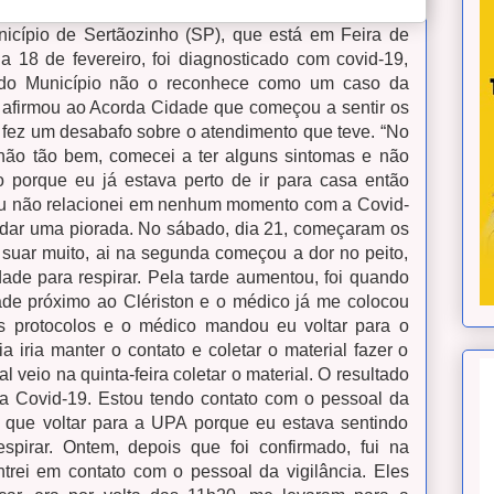
icípio de Sertãozinho
(SP), que está em Feira de
 18 de fevereiro, foi diagnosticado com covid-19,
 do Município não o reconhece como um caso da
, afirmou ao Acorda Cidade que começou a sentir os
 fez um desabafo sobre o atendimento que teve.
“No
não tão bem, comecei a ter alguns sintomas e não
 porque eu já estava perto de ir para casa então
Eu não relacionei em nenhum momento com a Covid-
dar uma piorada.
No sábado, dia 21, começaram os
e suar muito, ai na segunda começou a dor no peito,
dade para respirar. Pela tarde aumentou, foi quando
de próximo ao Clériston e o médico já me colocou
s protocolos e o médico mandou eu voltar para o
ia iria manter o contato e coletar o material fazer o
al veio na quinta-feira coletar o material. O resultado
ra Covid-19. Estou tendo contato com o pessoal da
e que voltar para a UPA porque eu estava sentindo
espirar. Ontem, depois que foi confirmado, fui na
ntrei em contato com o pessoal da vigilância.
Eles