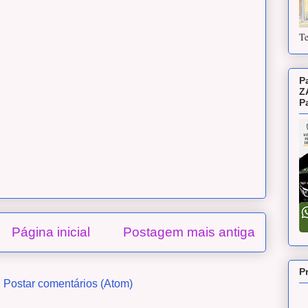
Te
P
Z
P
Página inicial
Postagem mais antiga
P
:
Postar comentários (Atom)