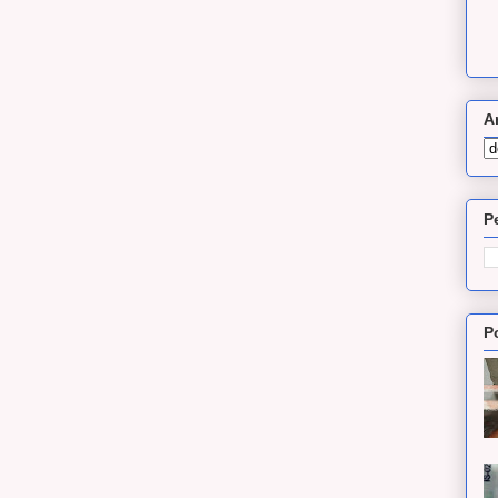
A
P
P