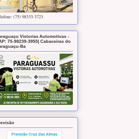
lefone: (75) 98333-3723
araguaçu Vistorias Automotivas -
AP: 75-98239-3955| Cabaceiras do
araguaçu-Ba
revisão