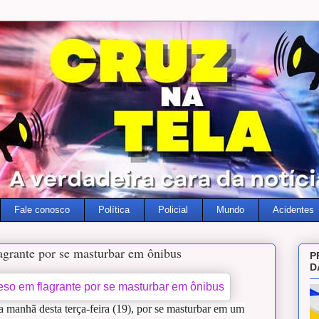
Fale conosco
Política
Policial
Mundo
Acidentes
grante por se masturbar em ônibus
P
D
na manhã desta
terça-feira (19), por se masturbar em um