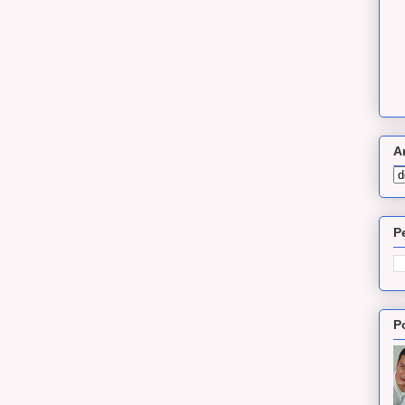
A
P
P