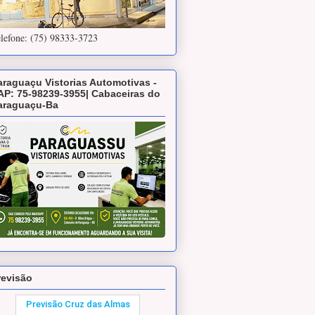
lefone: (75) 98333-3723
araguaçu Vistorias Automotivas -
AP: 75-98239-3955| Cabaceiras do
araguaçu-Ba
revisão