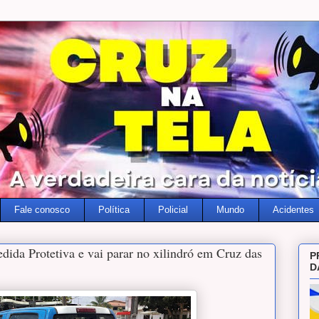
Fale conosco
Política
Policial
Mundo
Acidentes
da Protetiva e vai parar no xilindró em Cruz das
P
D