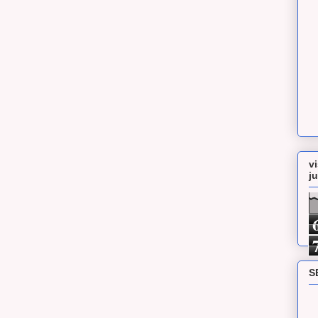
v
j
S