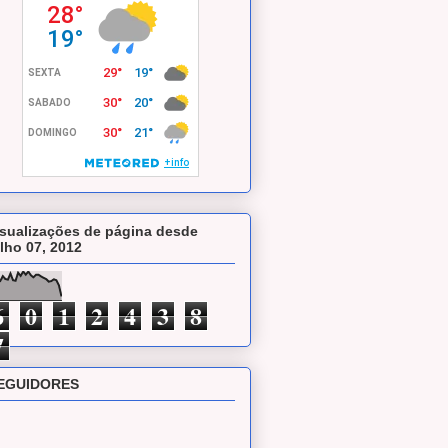
isualizações de página desde
ulho 07, 2012
6
0
1
2
4
3
8
7
EGUIDORES