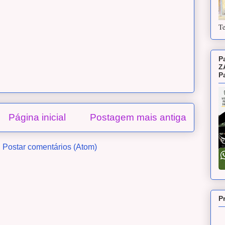
Te
P
Z
P
Página inicial
Postagem mais antiga
:
Postar comentários (Atom)
P