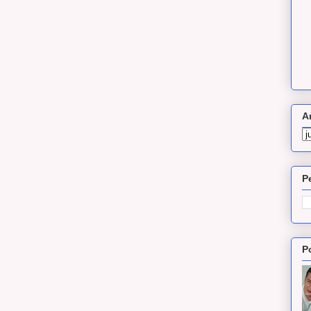
A
P
P