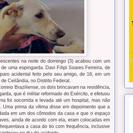
lescentes na noite
do domingo (3) acabou com um
 de uma espingarda. Davi Filipi Soares Ferreira, de
paro acidental feito pelo seu amigo, de 16, em um
de Ceilândia, no Distrito Federal.
rreio Braziliense, os dois brincavam na residência,
rda, que é militar reformado do Exército, e efetuou
tima foi socorrida e levada até um hospital, mas não
eu. Uma prima da vítima disse em depoimento que a
ardada em um dos cômodos da casa e que o espaço
haves, ainda de acordo com ela, eram colocadas em
requentava a casa do tio com frequência, inclusive
onteceu no dia do acidente.