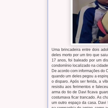
Uma brincadeira entre dois ado
deles morto por um tiro que saiu
17 anos, foi baleado por um dis
condomínio localizado na cidade 
De acordo com informações do Co
quando um deles pegou a espinga
o disparo. Após ser ferida, a ví
resistiu aos ferimentos e falec
arma do tio de Davi ficava gu
costumava ficar trancado. As c
um outro espaço da casa. Davi f
na companhia do amigo, como ac