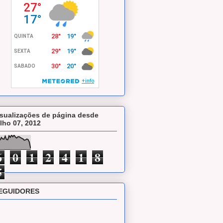
isualizações de página desde
ulho 07, 2012
6
0
1
2
4
1
8
5
EGUIDORES