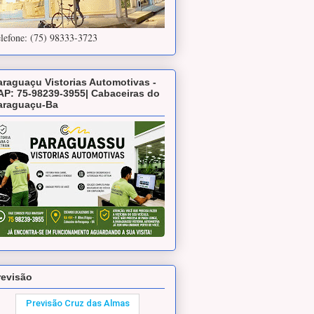
lefone: (75) 98333-3723
araguaçu Vistorias Automotivas -
AP: 75-98239-3955| Cabaceiras do
araguaçu-Ba
revisão