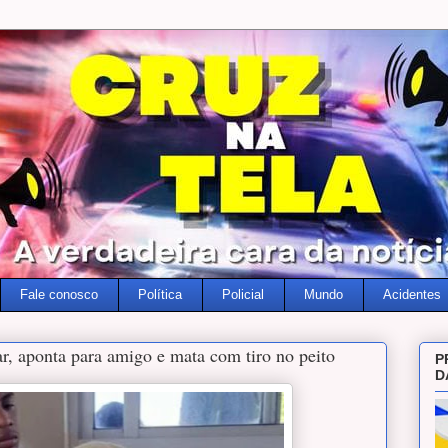
Fale conosco
Política
Policial
Mundo
Acidentes
r, aponta para amigo e mata com tiro no peito
P
D