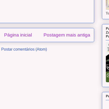
Te
P
Z
Página inicial
Postagem mais antiga
P
:
Postar comentários (Atom)
P