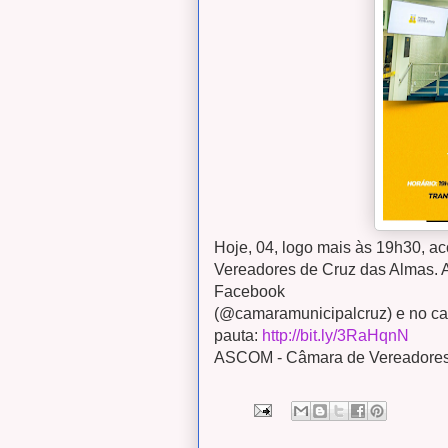
Hoje, 04, logo mais às 19h30, a
Vereadores de Cruz das Almas. A
Facebook
(@camaramunicipalcruz) e no ca
pauta:
http://bit.ly/3RaHqnN
ASCOM - Câmara de Vereadore