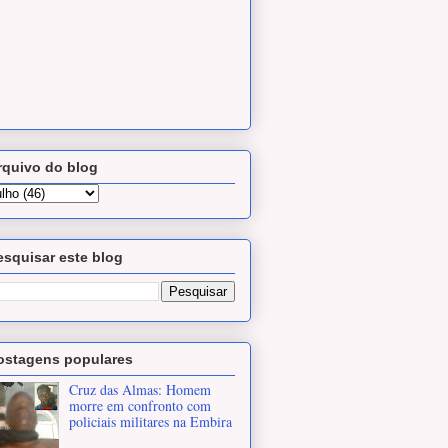
rquivo do blog
esquisar este blog
ostagens populares
Cruz das Almas: Homem
morre em confronto com
policiais militares na Embira