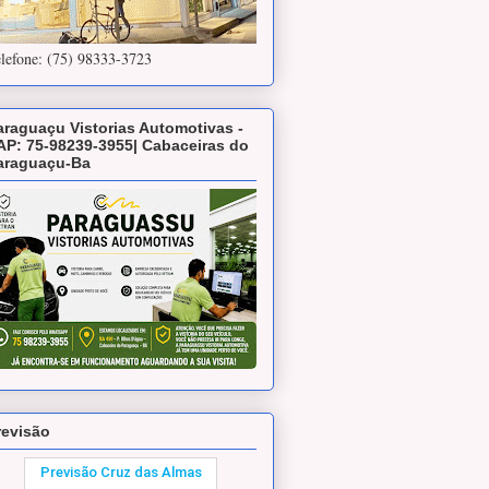
lefone: (75) 98333-3723
araguaçu Vistorias Automotivas -
AP: 75-98239-3955| Cabaceiras do
araguaçu-Ba
revisão