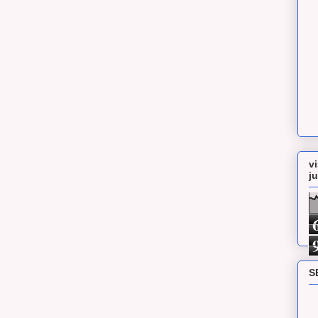
v
j
S