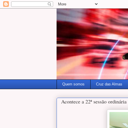
Quem somos
Cruz das Almas
Acontece a 22ª sessão ordinári