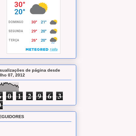
isualizações de página desde
ulho 07, 2012
6
0
1
2
9
6
3
9
EGUIDORES