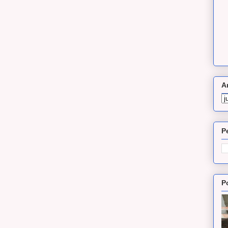
A
P
P