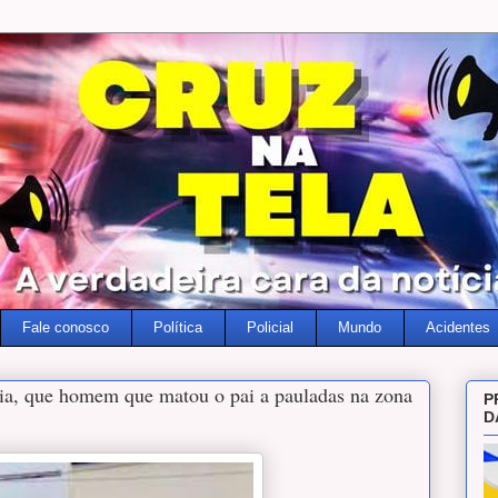
Fale conosco
Política
Policial
Mundo
Acidentes
cia, que homem que matou o pai a pauladas na zona
P
D