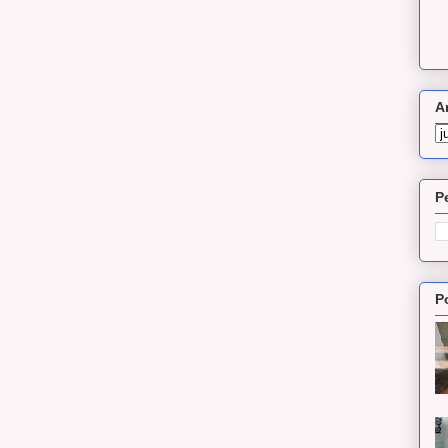
A
P
P