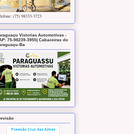
lefone: (75) 98333-3723
araguaçu Vistorias Automotivas -
AP: 75-98239-3955| Cabaceiras do
araguaçu-Ba
revisão