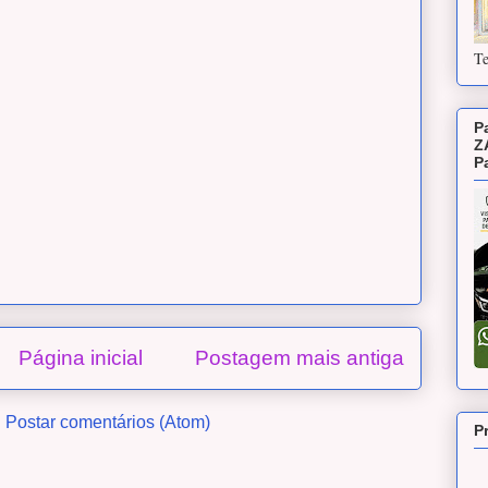
Te
P
Z
P
Página inicial
Postagem mais antiga
:
Postar comentários (Atom)
P