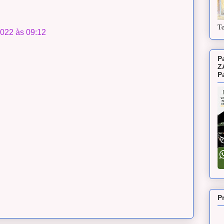
Te
2022 às 09:12
P
Z
P
P