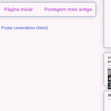
Página inicial
Postagem mais antiga
:
Postar comentários (Atom)
v
j
S