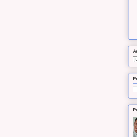
A
P
P