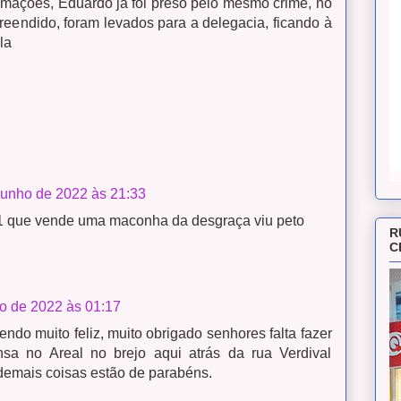
rmações, Eduardo já foi preso pelo mesmo crime, no
reendido, foram levados para a delegacia, ficando à
la
junho de 2022 às 21:33
1 que vende uma maconha da desgraça viu peto
R
C
o de 2022 às 01:17
ndo muito feliz, muito obrigado senhores falta fazer
a no Areal no brejo aqui atrás da rua Verdival
demais coisas estão de parabéns.