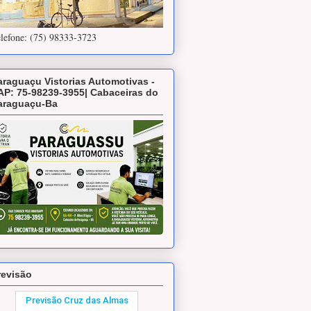
lefone: (75) 98333-3723
araguaçu Vistorias Automotivas -
AP: 75-98239-3955| Cabaceiras do
araguaçu-Ba
revisão