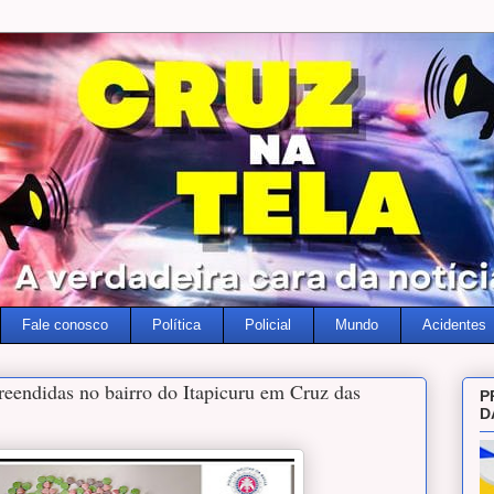
Fale conosco
Política
Policial
Mundo
Acidentes
eendidas no bairro do Itapicuru em Cruz das
P
D