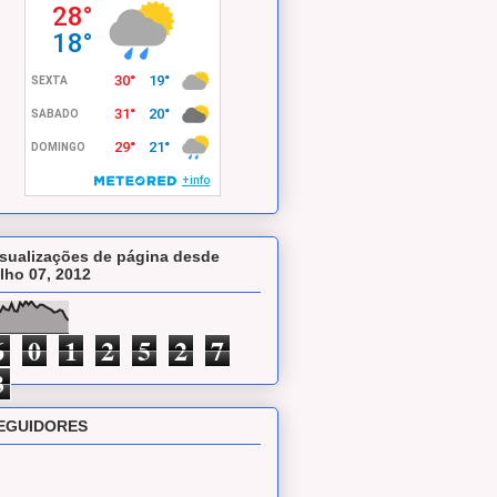
isualizações de página desde
ulho 07, 2012
6
0
1
2
5
2
7
3
EGUIDORES